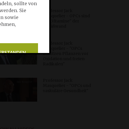
deln, sollte von
werden. Sie
Professor Jack
Masquelier - OPCs sind
en sowie
die ,,Vitamine" der
nehmen,
Gefäßwand
Professor Jack
Masquelier - "OPCs
ERSTANDEN
schützen Pflanzen vor
Oxidation und freien
Radikalen"
Professor Jack
Masquelier - "OPCs und
vaskuläre Gesundheit"
OW ALL VIDEOS