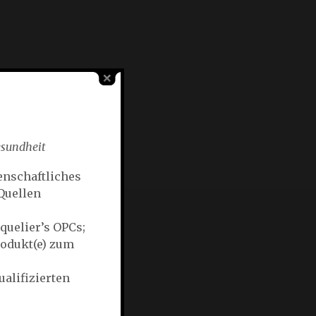
esundheit
enschaftliches
Quellen
quelier’s OPCs;
odukt(e) zum
ualifizierten