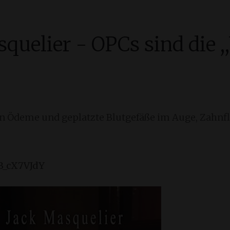
quelier - OPCs sind die ,
rn Ödeme und geplatzte Blutgefäße im Auge, Zahnfle
B_cX7VJdY