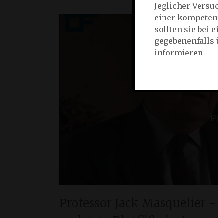
Jeglicher Versu
einer kompetent
sollten sie bei
gegebenenfalls 
informieren.
P
Professor Jack Masquelier 