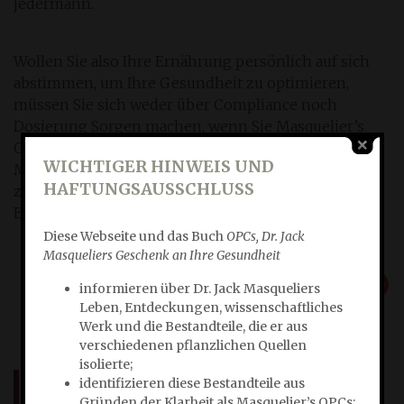
jedermann.
Wollen Sie also Ihre Ernährung persönlich auf sich
abstimmen, um Ihre Gesundheit zu optimieren,
müssen Sie sich weder über Compliance noch
Dosierung Sorgen machen, wenn Sie Masquelier’s
OPCs in Ihr Nahrungsprogramm aufnehmen.
WICHTIGER HINWEIS UND
Masquelier’s OPCs sind nämlich auf Sie bereits
HAFTUNGSAUSSCHLUSS
zugeschnitten, wie auch immer Ihre
Ernährungsbedürfnisse und -wünsche aussehen.
Diese Webseite und das Buch
OPCs, Dr. Jack
Masqueliers Geschenk an Ihre Gesundheit
TEILEN:
informieren über Dr. Jack Masqueliers
Leben, Entdeckungen, wissenschaftliches
Werk und die Bestandteile, die er aus
verschiedenen pflanzlichen Quellen
isolierte;
identifizieren diese Bestandteile aus
NEUIGKEITEN
Gründen der Klarheit als Masquelier’s OPCs;